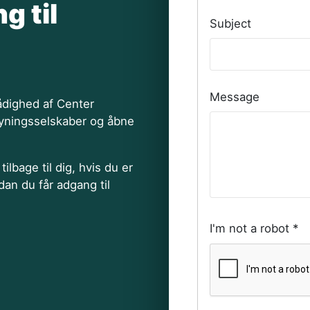
 til
Subject
Message
 rådighed af Center
syningsselskaber og åbne
ilbage til dig, hvis du er
rdan du får adgang til
I'm not a robot
*