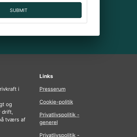
Links
ivkraft i
Presserum
Cookie-politik
igt og
drift,
Privatlivspolitik -
på tværs af
generel
Privatlivspolitik -