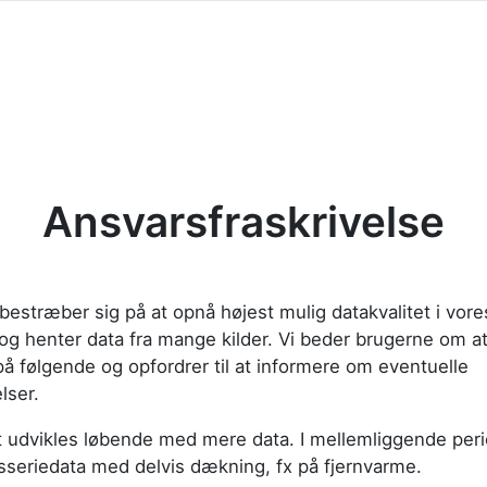
Ansvarsfraskrivelse
stræber sig på at opnå højest mulig datakvalitet i vores
og henter data fra mange kilder. Vi beder brugerne om a
ølgende og opfordrer til at informere om eventuelle
ser.
t udvikles løbende med mere data. I mellemliggende peri
sseriedata med delvis dækning, fx på fjernvarme.