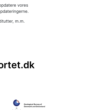
opdatere vores
opdateringerne.
titutter, m.m.
ortet.dk