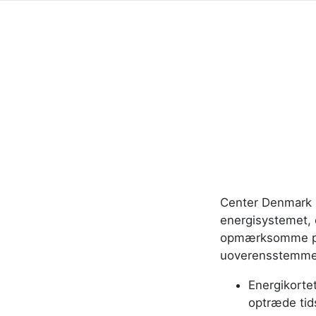
Center Denmark be
energisystemet, 
opmærksomme på f
uoverensstemmel
Energikorte
optræde tid