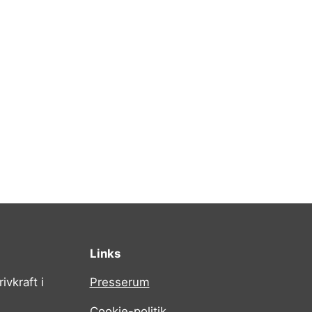
Links
ivkraft i
Presserum
Cookie-politik