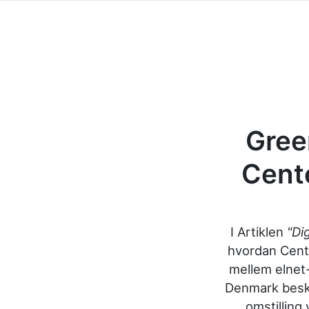
Gree
Cente
I Artiklen
"Dig
hvordan Cente
mellem elnet
Denmark beskr
omstilling