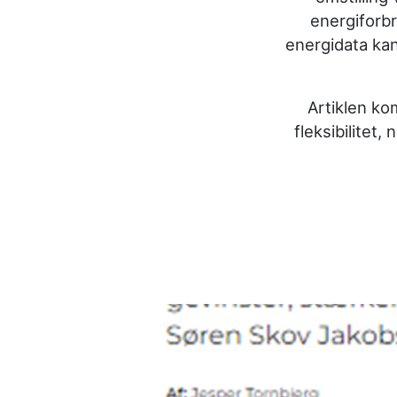
energifo
energidata kan
Artiklen ko
fleksibilitet,