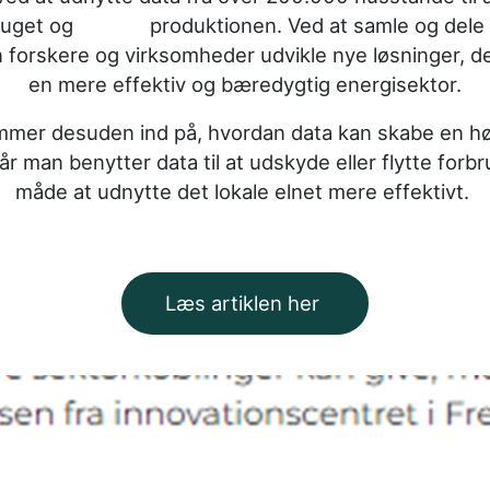
rbruget og produktionen. V
ed at samle og dele
 forskere og virksomheder udvikle nye l
ø
sninger, d
en mere effektiv og b
æ
redygtig energisektor.
mmer desuden ind på, hvordan data kan skabe en hø
 når man benytter data til at udskyde eller flytte forb
måde at udnytte det lokale elnet mere effektivt.
Læs artiklen her