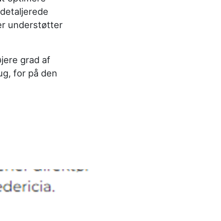
 detaljerede
er underst
ø
tter
jere grad af
rug, for på den