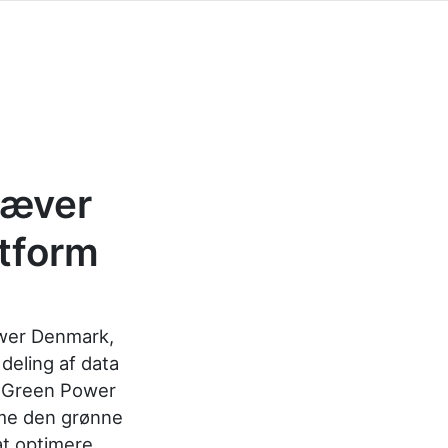
hæver
atform
wer Denmark,
deling af data
. Green Power
mme den grønne
at optimere