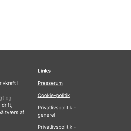
Links
ivkraft i
Presserum
Cookie-politik
igt og
drift,
Privatlivspolitik -
på tværs af
generel
Privatlivspolitik -