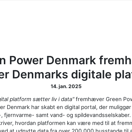
n Power Denmark frem
r Denmarks digitale pl
14. jan. 2025
ital platform sætter liv i data"
fremhæver Green Po
r Denmark har skabt en digital portal, der muliggør 
-, fjernvarme- samt vand- og spildevandsselskaber
iver, hvordan platformen kan være med til at fre
 ved at udnytte data fra over 200.000 husstande til 